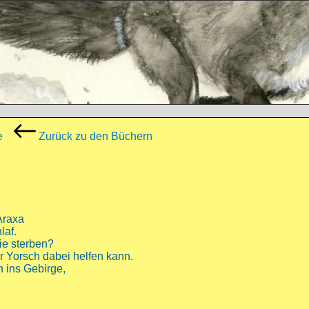
e
Zurück zu den Büchern
Araxa
laf.
sie sterben?
er Yorsch dabei helfen kann.
hn ins Gebirge,