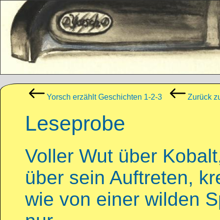
Direkt zum Inhalt
Yorsch erzählt Geschichten 1-2-3
Zurück z
Leseprobe
Voller Wut über Kobalt
über sein Auftreten, kr
wie von einer wilden 