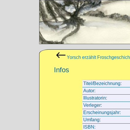
Direkt zum Inhalt
Yorsch erzählt Froschgeschich
Infos
Titel/Bezeichnung:
Autor:
Illustratorin:
Verleger:
Erscheinungsjahr:
Umfang:
ISBN: